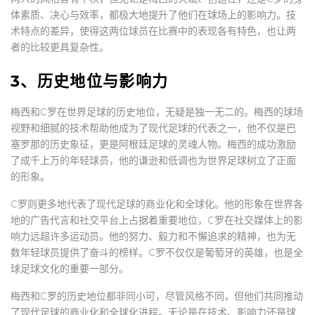
体素质、决心与效率，都极大地提升了他们在球场上的影响力。技
术特点的差异，使得这两位球员在比赛中的表现各有特色，也让两
者的比较更具复杂性。
3、历史地位与影响力
梅西和C罗在世界足球的历史地位，无疑是独一无二的。梅西的球场
视野和细腻的技术帮助他成为了现代足球的代表之一，他不仅是巴
塞罗那的历史象征，更是阿根廷足球的灵魂人物。梅西的成功激励
了成千上万的年轻球员，他的谦逊和低调也为世界足球树立了正面
的形象。
C罗则更多地代表了现代足球的商业化和全球化。他的形象在世界各
地的广告代言和社交平台上占据着重要地位，C罗在社交媒体上的影
响力远超许多运动员。他的努力、毅力和不懈追求的精神，也为无
数年轻球员提供了奋斗的榜样。C罗不仅仅是葡萄牙的英雄，也是全
球足球文化的重要一部分。
梅西和C罗的历史地位都非同小可，尽管风格不同，但他们共同推动
了现代足球的商业化和全球化进程。无论是在技术、影响力还是球