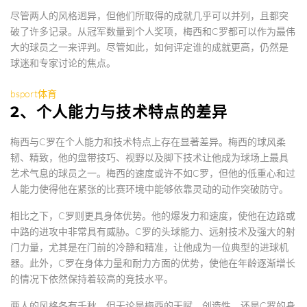
尽管两人的风格迥异，但他们所取得的成就几乎可以并列，且都突
破了许多记录。从冠军数量到个人奖项，梅西和C罗都可以作为最伟
大的球员之一来评判。尽管如此，如何评定谁的成就更高，仍然是
球迷和专家讨论的焦点。
bsport体育
2、个人能力与技术特点的差异
梅西与C罗在个人能力和技术特点上存在显著差异。梅西的球风柔
韧、精致，他的盘带技巧、视野以及脚下技术让他成为球场上最具
艺术气息的球员之一。梅西的速度或许不如C罗，但他的低重心和过
人能力使得他在紧张的比赛环境中能够依靠灵动的动作突破防守。
相比之下，C罗则更具身体优势。他的爆发力和速度，使他在边路或
中路的进攻中非常具有威胁。C罗的头球能力、远射技术及强大的射
门力量，尤其是在门前的冷静和精准，让他成为一位典型的进球机
器。此外，C罗在身体力量和耐力方面的优势，使他在年龄逐渐增长
的情况下依然保持着较高的竞技水平。
两人的风格各有千秋，但无论是梅西的天赋、创造性，还是C罗的身