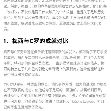
这两位球星的逐渐老去，足球世界开始进入“后梅西与C罗时代”的讨
论。然而，梅西与C罗的竞争依然影响着世界足坛的格局。他们的每
一次对决，不仅仅是两位伟大球员的个人较量，也是关于足球历史
地位、影响力以及未来的讨论。本文将从四个方面分析梅西与C罗对
决新篇章，探讨谁能超越历史辉煌，最终成为历史上最伟大的球
员。
1、梅西与C罗的成就对比
梅西与C罗无论是在俱乐部还是国家队的成就上，都取得了不可忽视
的成绩。梅西多次带领巴萨获得西甲、欧冠等荣誉，并且个人奖项
不断，特别是他的金球奖次数，一直是媒体和球迷讨论的热点。梅
西的特点在于其出色的创造力和球场上的高智商，这让他能够在比
赛中展现出独特的风采。
而C罗则是另一种类型的球员，他的身体素质、强大的进球能力以及
在不同联赛的成功，使他成为了足坛的一面旗帜。从英超到西甲，
再到意甲，C罗几乎征服了所有顶级联赛。此外，C罗的国家队成就
也不可忽视，他带领葡萄牙赢得了欧洲杯和 Nations League，为自
己的职业生涯增添了亮点。