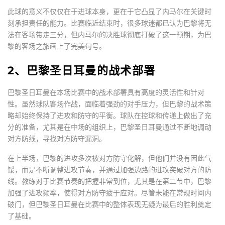
此球的意义不仅仅在于进球本身，更在于它凸显了内马尔在关键时
刻承担责任的能力。比赛临近结束时，很多球迷都已认为巴黎将无
法在客场带走三分，但内马尔的决胜球彻底打破了这一预期，为巴
黎的客场之旅画上了完美句号。
2、巴黎圣日耳曼的战术部署
巴黎圣日耳曼在本场比赛中的战术部署具有高度的灵活性和针对
性。虽然球队客场作战，面临着强劲的对手压力，但巴黎的战术策
略却始终保持了进攻和防守的平衡。球队在控球和传递上做出了充
分的准备，尤其是在中场的组织上，巴黎圣日耳曼通过不断地调动
对方防线，寻找对方防守漏洞。
在上半场，巴黎的进攻多次被对方防守化解，但他们并没有因此气
馁，而是不断调整进攻节奏，并通过加强边路的进攻突破对方的防
线。教练对于比赛节奏的把握非常到位，尤其是在第二节中，巴黎
加强了进攻频率，使得对方防守疲于应对。尽管未能在常规时间内
破门，但巴黎圣日耳曼在比赛中的整体表现无疑为最后的胜利奠定
了基础。