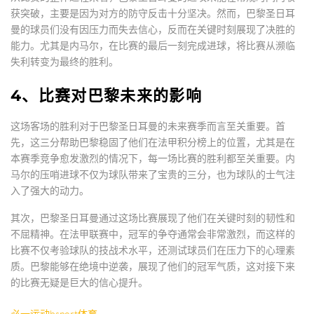
获突破，主要是因为对方的防守反击十分坚决。然而，巴黎圣日耳
曼的球员们没有因压力而失去信心，反而在关键时刻展现了决胜的
能力。尤其是内马尔，在比赛的最后一刻完成进球，将比赛从濒临
失利转变为最终的胜利。
4、比赛对巴黎未来的影响
这场客场的胜利对于巴黎圣日耳曼的未来赛季而言至关重要。首
先，这三分帮助巴黎稳固了他们在法甲积分榜上的位置，尤其是在
本赛季竞争愈发激烈的情况下，每一场比赛的胜利都至关重要。内
马尔的压哨进球不仅为球队带来了宝贵的三分，也为球队的士气注
入了强大的动力。
其次，巴黎圣日耳曼通过这场比赛展现了他们在关键时刻的韧性和
不屈精神。在法甲联赛中，冠军的争夺通常会非常激烈，而这样的
比赛不仅考验球队的技战术水平，还测试球员们在压力下的心理素
质。巴黎能够在绝境中逆袭，展现了他们的冠军气质，这对接下来
的比赛无疑是巨大的信心提升。
必一运动bsport体育