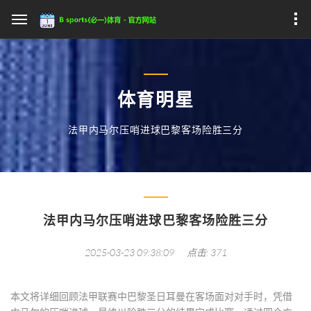
体育明星
法甲内马尔压哨进球巴黎客场险胜三分
法甲内马尔压哨进球巴黎客场险胜三分
2025-03-23 09:38:09
点击: 371
本文将详细回顾法甲联赛中巴黎圣日耳曼在客场面对对手时，凭借