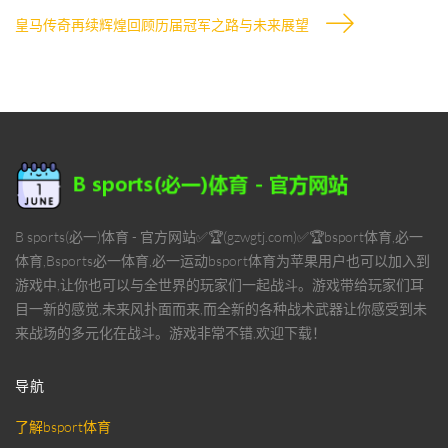
皇马传奇再续辉煌回顾历届冠军之路与未来展望
B sports(必一)体育 - 官方网站✅🏆(gzwgtj.com)✅🏆bsport体育,必一
体育,Bsports必一体育,必一运动bsport体育为苹果用户也可以加入到
游戏中,让你也可以与全世界的玩家们一起战斗。游戏带给玩家们耳
目一新的感觉,未来风扑面而来,而全新的各种战术武器让你感受到未
来战场的多元化在战斗。游戏非常不错,欢迎下载！
导航
了解bsport体育