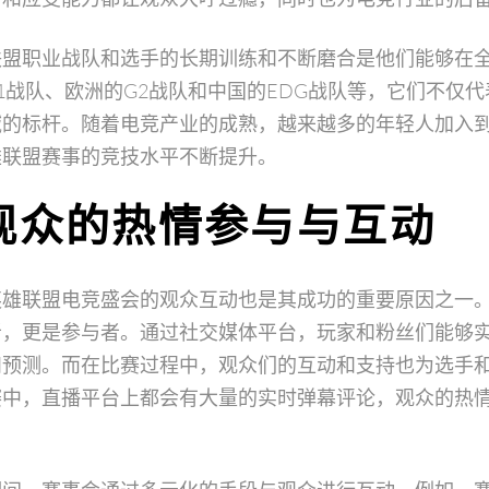
联盟职业战队和选手的长期训练和不断磨合是他们能够在
1战队、欧洲的G2战队和中国的EDG战队等，它们不仅
域的标杆。随着电竞产业的成熟，越来越多的年轻人加入
雄联盟赛事的竞技水平不断提升。
观众的热情参与与互动
英雄联盟电竞盛会的观众互动也是其成功的重要原因之一
者，更是参与者。通过社交媒体平台，玩家和粉丝们能够
和预测。而在比赛过程中，观众们的互动和支持也为选手
赛中，直播平台上都会有大量的实时弹幕评论，观众的热