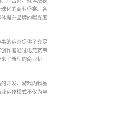
商、广告商、媒体版权
全球化的商业盛宴。各
群体提升品牌的曝光度
赛事的运营提供了充足
容创作者通过电竞赛事
带来了新型的商业机
品的开发、游戏内物品
商业运作模式不仅为电