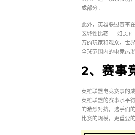
成部分。
此外，英雄联盟赛事
区域性比赛——如LCK
万的玩家和观众。世
全球范围内的电竞热
2、赛事
英雄联盟电竞赛事的
英雄联盟的赛事水平
的激烈对抗，选手们
比赛的规模，更重要