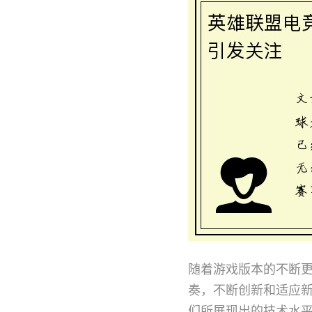
随着游戏版本的不断
奏，不断创新和适应
们所展现出的技术水