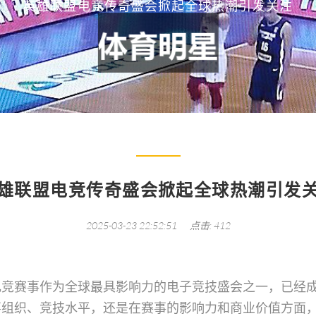
英雄联盟电竞传奇盛会掀起全球热潮引发关注
雄联盟电竞传奇盛会掀起全球热潮引发
2025-03-23 22:52:51
点击: 412
电竞赛事作为全球最具影响力的电子竞技盛会之一，已经
事组织、竞技水平，还是在赛事的影响力和商业价值方面