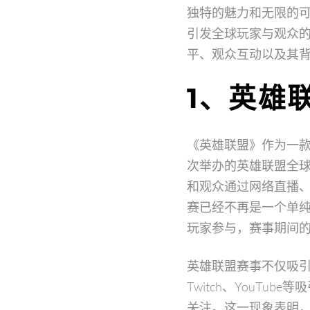
独特的魅力和无限的
引发全球玩家与观众
平、观众互动以及其
1、英雄
《英雄联盟》作为一款
次举办的英雄联盟全球
和观众通过网络直播
赛已经不再是一个单
玩家参与，赛事期间
英雄联盟赛事不仅吸
Twitch、YouT
关注。这一现象表明