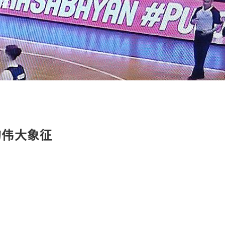
象征
的伟大象征