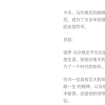
今天，马尔蒂尼的精神
范，成为了许多年轻球
的永恒符号。
总结：
保罗·马尔蒂尼不仅仅
奇生涯，到他对意大
为了一个时代的标杆
作为一位具有巨大影响
献一生”的精神，以及
术智慧，还是他的领导
征。