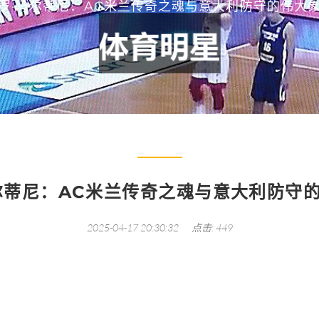
罗·马尔蒂尼：AC米兰传奇之魂与意大利防守的伟大
尔蒂尼：AC米兰传奇之魂与意大利防守
2025-04-17 20:30:32
点击: 449