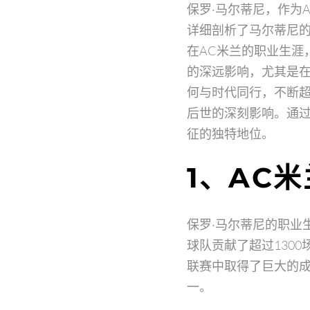
保罗·马尔蒂尼，作为
详细剖析了马尔蒂尼的
在AC米兰的职业生涯
的深远影响，尤其是
何与时代同行，不断
后世的深刻影响。通过
征的独特地位。
1、AC
保罗·马尔蒂尼的职业
球队贡献了超过130
联赛中取得了巨大的
一。