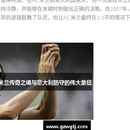
持冷静，并能够在关键时刻做出正确的决策。在2007年
早的进球鼓舞了队员，也让AC米兰最终在1-1平的情况