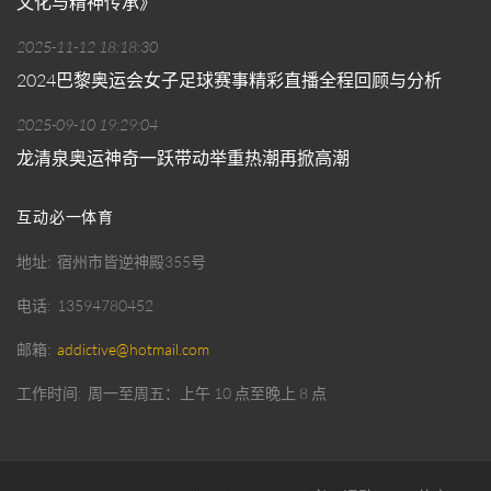
文化与精神传承》
2025-11-12 18:18:30
2024巴黎奥运会女子足球赛事精彩直播全程回顾与分析
2025-09-10 19:29:04
龙清泉奥运神奇一跃带动举重热潮再掀高潮
互动必一体育
地址
宿州市皆逆神殿355号
电话
13594780452
邮箱
addictive@hotmail.com
工作时间
周一至周五：上午 10 点至晚上 8 点