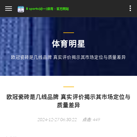
体育明星
欧冠瓷砖是几线品牌 真实评价揭示其市场定位与质量差异
欧冠瓷砖是几线品牌 真实评价揭示其市场定位与
质量差异
2024-12-27 06:30:22
点击: 449