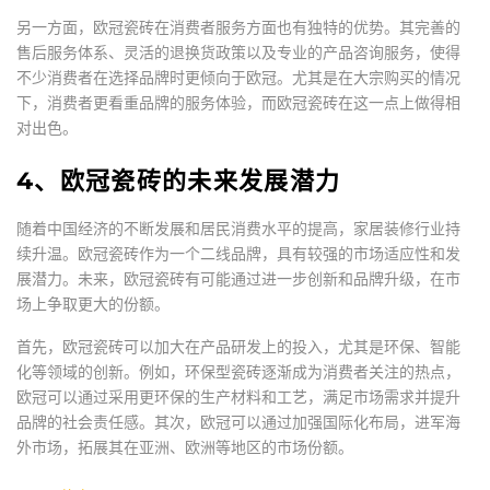
另一方面，欧冠瓷砖在消费者服务方面也有独特的优势。其完善的
售后服务体系、灵活的退换货政策以及专业的产品咨询服务，使得
不少消费者在选择品牌时更倾向于欧冠。尤其是在大宗购买的情况
下，消费者更看重品牌的服务体验，而欧冠瓷砖在这一点上做得相
对出色。
4、欧冠瓷砖的未来发展潜力
随着中国经济的不断发展和居民消费水平的提高，家居装修行业持
续升温。欧冠瓷砖作为一个二线品牌，具有较强的市场适应性和发
展潜力。未来，欧冠瓷砖有可能通过进一步创新和品牌升级，在市
场上争取更大的份额。
首先，欧冠瓷砖可以加大在产品研发上的投入，尤其是环保、智能
化等领域的创新。例如，环保型瓷砖逐渐成为消费者关注的热点，
欧冠可以通过采用更环保的生产材料和工艺，满足市场需求并提升
品牌的社会责任感。其次，欧冠可以通过加强国际化布局，进军海
外市场，拓展其在亚洲、欧洲等地区的市场份额。