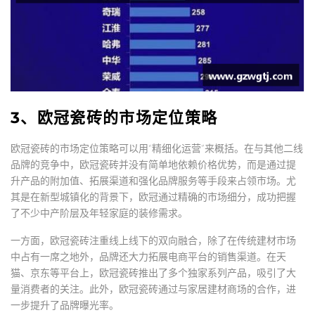
3、欧冠瓷砖的市场定位策略
欧冠瓷砖的市场定位策略可以用“精细化运营”来概括。在与其他二线
品牌的竞争中，欧冠瓷砖并没有简单地依赖价格优势，而是通过提
升产品的附加值、拓展渠道和强化品牌服务等手段来占领市场。尤
其是在新型城镇化的背景下，欧冠通过精确的市场细分，成功把握
了不少中产阶层及年轻家庭的装修需求。
一方面，欧冠瓷砖注重线上线下的双向融合，除了在传统建材市场
中占有一席之地外，品牌还大力拓展电商平台的销售渠道。在天
猫、京东等平台上，欧冠瓷砖推出了多个独家系列产品，吸引了大
量消费者的关注。此外，欧冠瓷砖通过与家居建材商场的合作，进
一步提升了品牌曝光率。