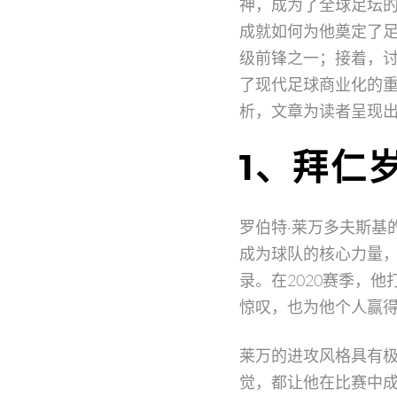
神，成为了全球足坛
成就如何为他奠定了
级前锋之一；接着，
了现代足球商业化的
析，文章为读者呈现
1、拜仁
罗伯特·莱万多夫斯基
成为球队的核心力量
录。在2020赛季，
惊叹，也为他个人赢
莱万的进攻风格具有
觉，都让他在比赛中