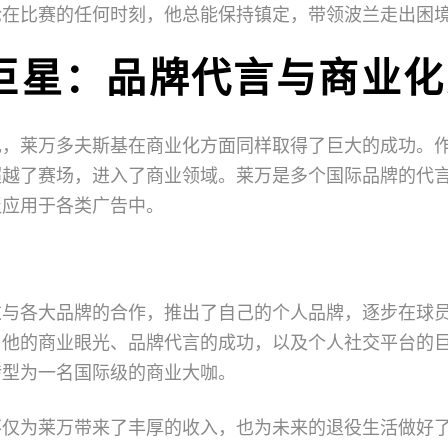
论在比赛的任何时刻，他总能保持镇定，带领波兰走出困
巨星：品牌代言与商业化
现，莱万多夫斯基在商业化方面同样取得了巨大的成功。
超越了赛场，进入了商业领域。莱万是多个国际品牌的代
泛应用于各类广告中。
过与各大品牌的合作，推出了自己的个人品牌，逐步在球
。他的商业眼光、品牌代言的成功，以及个人社交平台的
转型为一名国际级的商业大咖。
不仅为莱万带来了丰厚的收入，也为未来的退役生活做好