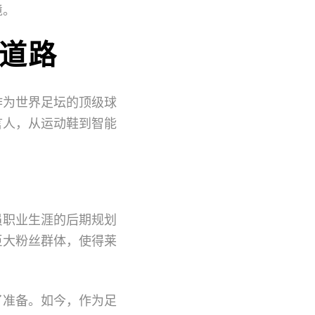
境。
道路
作为世界足坛的顶级球
言人，从运动鞋到智能
员职业生涯的后期规划
巨大粉丝群体，使得莱
了准备。如今，作为足