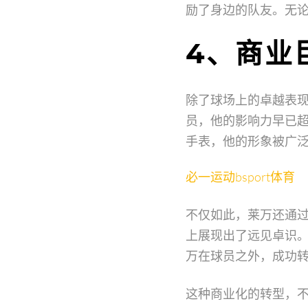
励了身边的队友。无
4、商业
除了球场上的卓越表
员，他的影响力早已
手表，他的形象被广
必一运动bsport体育
不仅如此，莱万还通
上展现出了远见卓识
万在球员之外，成功
这种商业化的转型，