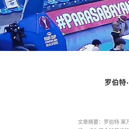
罗伯特
文章摘要：罗伯特·莱