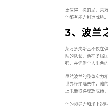
更值得一提的是，莱
他都有能力制造威胁
3、波兰
莱万多夫斯基不仅在
队的队长，他在多届国
强，并凭借个人出色
虽然波兰的整体实力相
世界杯预选赛中，他
上未能取得理想成绩
他的领导力和场上影