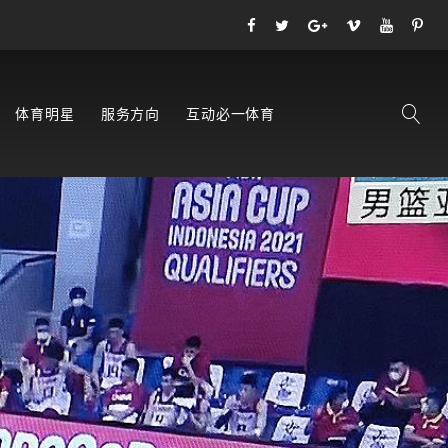
体育明星
服务方向
互动必一体育