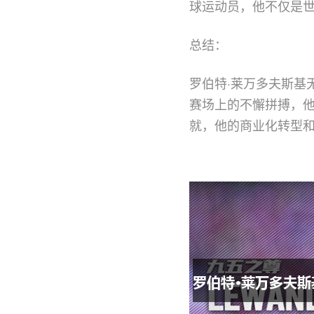
球运动员，他不仅是
总结：
罗伯特·莱万多夫斯基
赛场上的不懈拼搏，
就，他的商业化转型