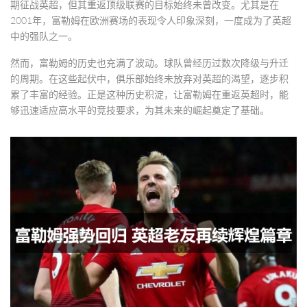
期征战英超，但其重返顶级联赛的目标始终未曾改变。尤其是在
2001年，富勒姆在欧洲赛场的表现令人印象深刻，一度成为了英超
中的强队之一。
然而，富勒姆的历史也充满了波动。球队曾经历过数次降级与升迁
的周期。在这些起伏中，俱乐部始终未放弃对英超的渴望，逐步积
累了丰富的经验。正是这种历史积淀，让富勒姆在重返英超时，能
够迅速适应高水平的竞技要求，为其未来的崛起奠定了基础。