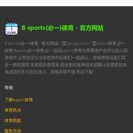
B sports(必一)体育 - 官方网站✅🏆(gzwgtj.com)✅🏆bsport体育,必一
体育,Bsports必一体育,必一运动bsport体育为苹果用户也可以加入到
游戏中,让你也可以与全世界的玩家们一起战斗。游戏带给玩家们耳
目一新的感觉,未来风扑面而来,而全新的各种战术武器让你感受到未
来战场的多元化在战斗。游戏非常不错,欢迎下载！
导航
了解bsport体育
体育热点
体育明星
服务方向