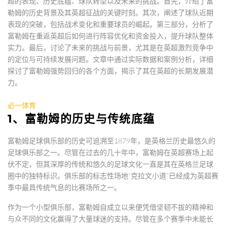
超的表现、历史底蕴、球队转型以及未来的挑战。首先，介绍了富
勒姆的历史背景及其英超征战的关键时刻。其次，阐述了球队近期
表现的突破，包括战术变化和重要球员的崛起。第三部分，分析了
富勒姆在重返英超后如何进行阵容优化和资金投入，提升球队整体
实力。最后，讨论了未来的挑战与前景，尤其是在英超激烈竞争中
的定位与可持续发展问题。文章中通过实际数据和案例分析，详细
探讨了富勒姆强势回归的各个方面，揭示了其在英超的长期发展潜
力。
必一体育
1、富勒姆的历史与传统底蕴
富勒姆足球俱乐部的历史可追溯至1879年，是英格兰历史最悠久的
足球俱乐部之一。尽管在过去的几十年中，富勒姆在英超赛场上起
伏不定，但其深厚的传统和悠久的足球文化一直是其在英格兰足球
圈中的独特标识。俱乐部的标志性场地“克拉文小道”已经成为英超赛
季中最具传统气息的比赛场所之一。
作为一个小型俱乐部，富勒姆自成立以来便凭借坚韧不拔的精神和
与众不同的文化赢得了大量球迷的支持。尽管在多个赛季中未能长