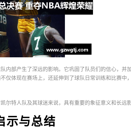
球队内部产生了深远的影响。它巩固了队员们的信心，并
响不仅体现在赛场上，还延伸到了球队日常训练和比赛中
对凯尔特人队及其球迷来说，具有重要的象征意义和长远
启示与总结