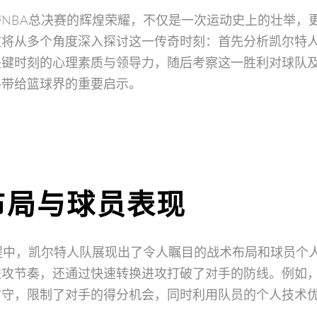
NBA总决赛的辉煌荣耀，不仅是一次运动史上的壮举，
文将从多个角度深入探讨这一传奇时刻：首先分析凯尔特
关键时刻的心理素质与领导力，随后考察这一胜利对球队
路带给篮球界的重要启示。
布局与球员表现
程中，凯尔特人队展现出了令人瞩目的战术布局和球员个
进攻节奏，还通过快速转换进攻打破了对手的防线。例如
防守，限制了对手的得分机会，同时利用队员的个人技术