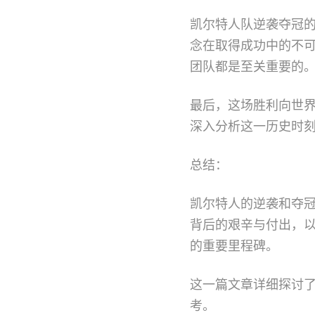
凯尔特人队逆袭夺冠
念在取得成功中的不
团队都是至关重要的
最后，这场胜利向世
深入分析这一历史时
总结：
凯尔特人的逆袭和夺
背后的艰辛与付出，
的重要里程碑。
这一篇文章详细探讨
考。