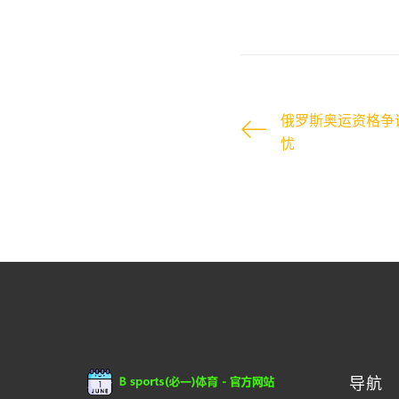
俄罗斯奥运资格争
忧
导航