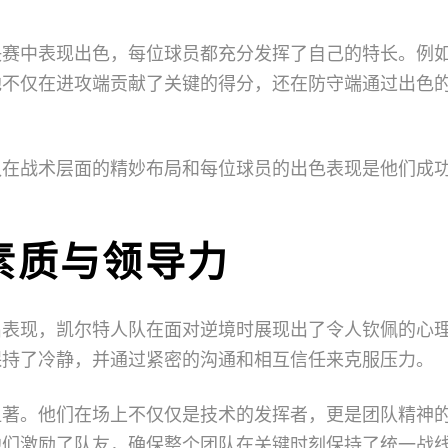
决赛中表现出色，每位球员都充分发挥了自己的特长。例
他不仅在进攻端贡献了关键的得分，还在防守端通过出色
队在战术层面的精妙布局和每位球员的出色表现是他们成
素质与领导力
出表现，凯尔特人队在面对逆境时展现出了令人钦佩的心
保持了冷静，并通过紧密的沟通和相互信任来克服压力。
显著。他们在场上不仅仅是技术的发挥者，更是团队精神
他们激励了队友，确保整个团队在关键时刻保持了统一战