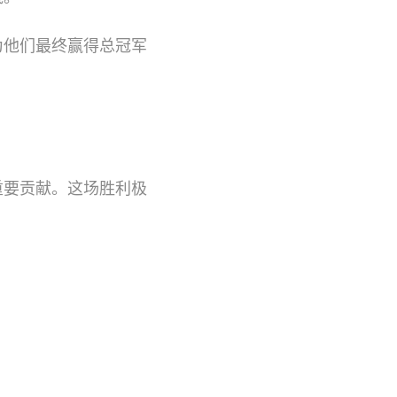
为他们最终赢得总冠军
重要贡献。这场胜利极