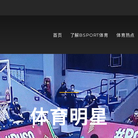
首页
了解BSPORT体育
体育热点
体育明星