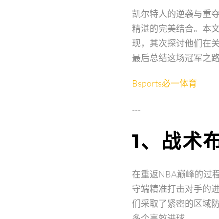
凯尔特人的逆袭与重夺
精湛的完美结合。本
现，其次探讨他们在
最后总结这场冠军之
Bsports必一体育
---
1、战术
在重返NBA巅峰的过
守端精准打击对手的
们采取了紧密的区域
多个高效进球。