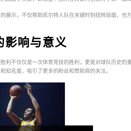
力的展示，不仅帮助凯尔特人队在关键时刻扭转局面，也
的影响与意义
袭胜利不仅仅是一次体育竞技的胜利，更是对球队历史的
望和知名度，吸引了更多的粉丝和赞助商的关注。