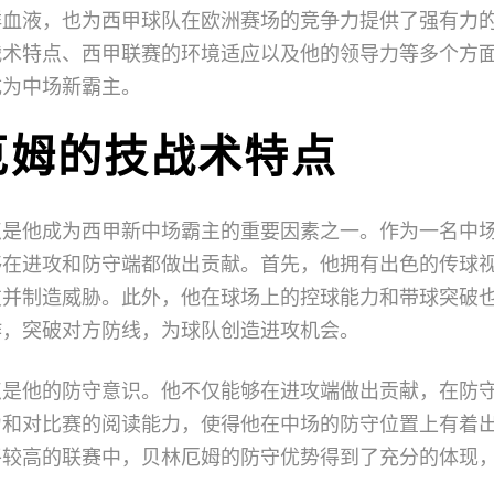
鲜血液，也为西甲球队在欧洲赛场的竞争力提供了强有力
战术特点、西甲联赛的环境适应以及他的领导力等多个方
成为中场新霸主。
厄姆的技战术特点
点是他成为西甲新中场霸主的重要因素之一。作为一名中
够在进攻和防守端都做出贡献。首先，他拥有出色的传球
友并制造威胁。此外，他在球场上的控球能力和带球突破
作，突破对方防线，为球队创造进攻机会。
点是他的防守意识。他不仅能够在进攻端做出贡献，在防
力和对比赛的阅读能力，使得他在中场的防守位置上有着
平较高的联赛中，贝林厄姆的防守优势得到了充分的体现