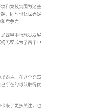
环境和竞技氛围为这些
卓越，同时也让世界足
力和竞争力。
才是西甲中场球员发展
厄姆无疑成为了西甲中
中场霸主。在这个充满
自己所在的球队取得优
甲带来了更多关注，也