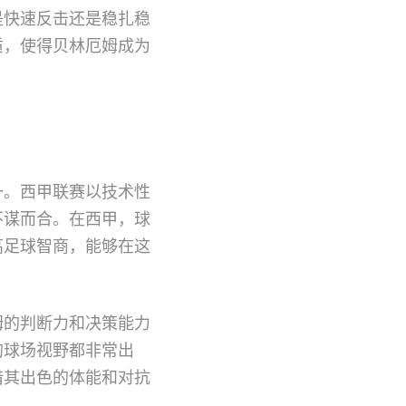
是快速反击还是稳扎稳
质，使得贝林厄姆成为
一。西甲联赛以技术性
不谋而合。在西甲，球
高足球智商，能够在这
姆的判断力和决策能力
的球场视野都非常出
借其出色的体能和对抗