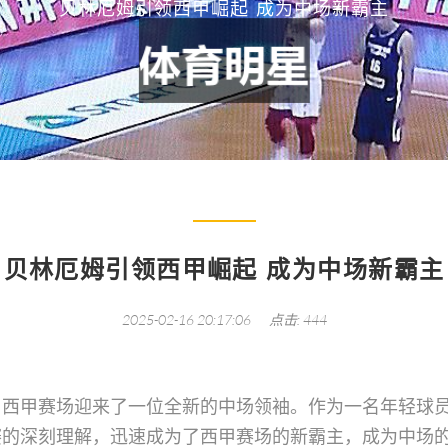
贝林厄姆引领西甲崛起 成为中场新霸主
贝林厄姆引领西甲崛起 成为中场新霸主
2025-02-16 20:17:06
点击: 444
，西甲赛场迎来了一位全新的中场领袖。作为一名年轻球
赛的深刻理解，迅速成为了西甲赛场的新霸主，成为中场