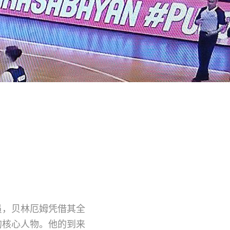
员，贝林厄姆凭借其全
的核心人物。他的到来