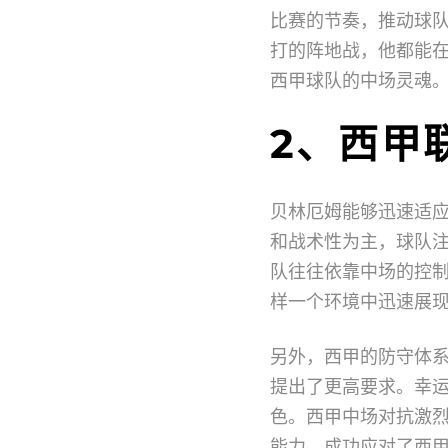
比赛的节奏，推动球
打的阵地战，他都能
西甲球队的中场灵魂
2、西甲
贝林厄姆能够迅速适
和战术性为主，球队
队往往依靠中场的控
样一个环境中迅速展
另外，西甲的防守体
提出了更高要求。幸
色。西甲中场对抗激
能力，成功应对了西