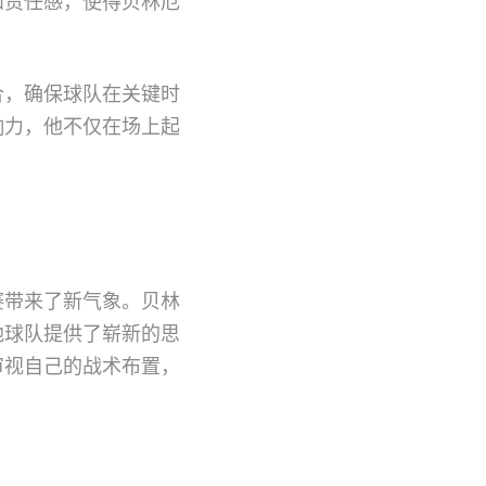
和责任感，使得贝林厄
合，确保球队在关键时
响力，他不仅在场上起
赛带来了新气象。贝林
他球队提供了崭新的思
审视自己的战术布置，