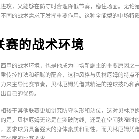
队进攻，又能够在防守时合理降低节奏，稳住场面。无论
在不同的战术需求下发挥重要作用。这种全能型的中场特
。
联赛的战术环境
应西甲的战术环境，也是他成为中场新霸主的重要原因之
注重传控打法和细腻的配合，这种风格与贝林厄姆的特点
制力来主导比赛节奏，贝林厄姆凭借其精湛的控球技巧和
现出自己的优势。
系相较于其他联赛更加讲究防守队形和站位，这对贝林厄
运的是，贝林厄姆无论是在突破防线，还是在空间狭窄时
烈，要求球员具备强大的身体素质和耐性，而贝林厄姆凭
甲高强度的比赛要求。