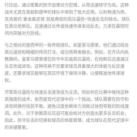
行压迫，通过密集的防守迫使对方犯错，从而迅速转守为攻。这种
战术尤其在英超和德甲的球队中得到了极大应用。以利物浦为例，
克洛普的“重金属足球”就是典型的高压逼抢+快速反击的结合。球队
在高位抢断后，迅速通过长传或快速传递发动反击，力求在最短时
间内突破对方防线。
与之相对的是西甲的一些传统球队，如皇家马德里，他们通过结合
高位逼抢和精细的传控打法，成功将两者融合。例如，在齐达内执
教期间，皇家马德里便在防守中实施高位逼抢，在抢断后迅速通过
反击完成进攻。这种风格不仅要求球员具备强大的体能与反应速
度，还要求球员能够在高压环境下保持冷静，以便精准地传递球
权。
尽管高位逼抢与快速反击逐渐成为主流，但如何在比赛中维持这种
高强度的战术，依然是现代足球中的一个挑战。球队需要在防守和
进攻转换时找到平衡，避免过度依赖体力消耗过快而导致的防线漏
洞。此外，过于依赖高位压迫可能会给对方创造出更多反击机会，
因此，防守反击的切换和球员的体能管理，成为球队在现代足球中
的关键要素。