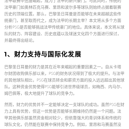
法甲联赛中迅速崛起，成为了法甲的新兴豪门。与此同时，传统的
法甲豪门如奥林匹克马赛、里昂和波尔多等球队则始终占据着联赛
历史的顶端位置。那么，巴黎圣日耳曼是否能够在未来超越这些传
统豪门，甚至取而代之，成为法甲的长期主宰？本文将从多个方面
分析PSG是否能够挑战法甲传统豪门的地位。具体来说，本文将从球
队的财力、阵容建设、历史底蕴以及球迷文化四个方面进行探讨，
并最终得出结论。
1、财力支持与国际化发展
巴黎圣日耳曼的财力是其在近年来崛起的重要因素之一。自从卡塔
尔财团收购俱乐部以来，PSG的财务状况得到了极大的提升。与法甲
的其他球队相比，PSG在球员转会和薪资方面的投入远远超出其他球
队。这种资金优势使得PSG能够引进世界级球员，如梅西、内马尔、
姆巴佩等，极大地提升了球队的竞争力。
然而，财力的优势并不一定能够决定一支球队的成功。虽然PSG在财
力上具有优势，但这一优势是否能够长期维持仍然是一个问题。法
甲其他俱乐部虽然资金相对较少，但依靠强大的青训体系和传统的
球队文化，仍然能在联赛中保持竞争力。例如，里昂和马赛虽然没