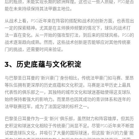
后的瓶颈，未能实现长期的欧洲辉煌。这也让一些人质疑，PSG是否
能在未来持续保持其法甲霸主地位。
从战术上看，PSG近年来在阵容的搭配和战术的创新方面，也表现出
一定的探索精神。尤其是在主帅换帅频繁的情况下，球队的战术打
法一直在变化。从一开始的强攻型打法，到后来的控球风格，PSG的
战术逐渐趋向成熟。然而，这些战术创新是否能够应对其他传统豪
门的挑战，还需要时间来验证。
3、历史底蕴与文化积淀
与巴黎圣日耳曼的“新兴豪门”身份相比，传统法甲豪门如马赛、里昂
等队伍拥有更深厚的历史底蕴和文化积淀。马赛是法甲历史上最具
代表性的俱乐部之一，其独特的城市文化和球迷基础使得这支球队
始终保持着强大的影响力。而里昂也因其成功的青训体系和连年的
法甲联赛冠军，成为了法国足球的标杆之一。
巴黎圣日耳曼作为一支“新兴”俱乐部，虽然财力和阵容雄厚，但其历
史积淀和球迷文化相较于传统豪门尚显不足。尽管PSG近年来不断尝
试塑造球队文化，并吸引了大量的国际球迷，但这股“新兴的力量”能