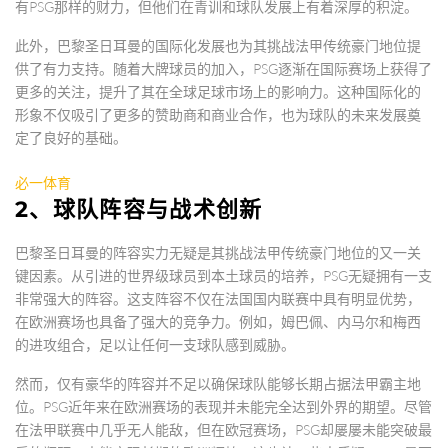
有PSG那样的财力，但他们在青训和球队发展上有着深厚的积淀。
此外，巴黎圣日耳曼的国际化发展也为其挑战法甲传统豪门地位提
供了有力支持。随着大牌球员的加入，PSG逐渐在国际赛场上获得了
更多的关注，提升了其在全球足球市场上的影响力。这种国际化的
形象不仅吸引了更多的赞助商和商业合作，也为球队的未来发展奠
定了良好的基础。
必一体育
2、球队阵容与战术创新
巴黎圣日耳曼的阵容实力无疑是其挑战法甲传统豪门地位的又一关
键因素。从引进的世界级球员到本土球员的培养，PSG无疑拥有一支
非常强大的阵容。这支阵容不仅在法国国内联赛中具有明显优势，
在欧洲赛场也具备了强大的竞争力。例如，姆巴佩、内马尔和梅西
的进攻组合，足以让任何一支球队感到威胁。
然而，仅有豪华的阵容并不足以确保球队能够长期占据法甲霸主地
位。PSG近年来在欧洲赛场的表现并未能完全达到外界的期望。尽管
在法甲联赛中几乎无人能敌，但在欧冠赛场，PSG却屡屡未能突破最