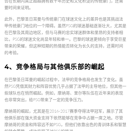
否在长期内真正超越拥有数十年历史和文化积淀的传统豪门，还需
要时间来证明。
此外，巴黎圣日耳曼与传统豪门在球迷文化上的差异也是其挑战法
甲传统豪门地位的一个障碍。虽然PSG的球迷基础逐渐壮大，尤其是
在巴黎及其周边地区，但与马赛的忠实球迷群体和里昂的支持者相
比，PSG的球迷文化尚显年轻和单一。巴黎的球迷更倾向于享受巨星
带来的荣耀，但这种短期的热情能否转化为长久的支持，还需时间
的考验。
4、竞争格局与其他俱乐部的崛起
在巴黎圣日耳曼的崛起过程中，法甲的竞争格局也发生了变化。虽
然PSG凭借其财力和阵容优势几乎占据了法甲的主导地位，但其他一
些球队也在悄然崛起。例如，摩纳哥、里尔等队伍在近年来的表现
也非常突出，给PSG带来了一定的竞争压力。
摩纳哥的崛起，尤其是在2016-2017赛季夺得法甲冠军，展示了其
他俱乐部在强大资金支持下依然能够在竞争中占据一席之地。尽管
摩纳哥的资金和阵容远不如PSG，但他们依靠出色的青训体系和智慧