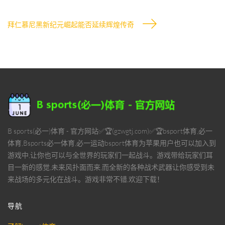
拜仁慕尼黑新纪元崛起能否延续辉煌传奇
B sports(必一)体育 - 官方网站✅🏆(gzwgtj.com)✅🏆bsport体育,必一
体育,Bsports必一体育,必一运动bsport体育为苹果用户也可以加入到
游戏中,让你也可以与全世界的玩家们一起战斗。游戏带给玩家们耳
目一新的感觉,未来风扑面而来,而全新的各种战术武器让你感受到未
来战场的多元化在战斗。游戏非常不错,欢迎下载！
导航