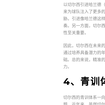
以切尔西引进哈兰德
来为球队注入了更多
胁。引进像哈兰德这
奏。另一方面，切尔
性至关重要。
因此，切尔西在未来
通过培养具备潜力的
础。总的来说，精准
力。
4、青训
切尔西的青训体系一
题。近年来，虽然切尔