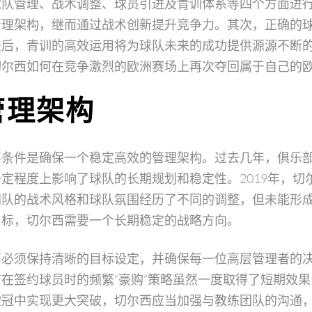
球队管理、战术调整、球员引进及青训体系等四个方面进
管理架构，继而通过战术创新提升竞争力。其次，正确的
最后，青训的高效运用将为球队未来的成功提供源源不断
切尔西如何在竞争激烈的欧洲赛场上再次夺回属于自己的
管理架构
要条件是确保一个稳定高效的管理架构。过去几年，俱乐
定程度上影响了球队的长期规划和稳定性。2019年，切
团队的战术风格和球队氛围经历了不同的调整，但未能形
目标，切尔西需要一个长期稳定的战略方向。
西必须保持清晰的目标设定，并确保每一位高层管理者的
在签约球员时的频繁“豪购”策略虽然一度取得了短期效
欧冠中实现更大突破，切尔西应当加强与教练团队的沟通