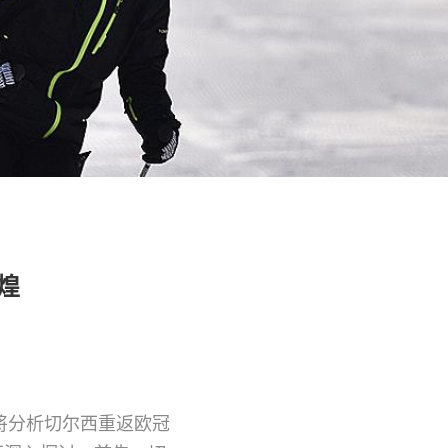
煌
将分析切尔西重返欧冠