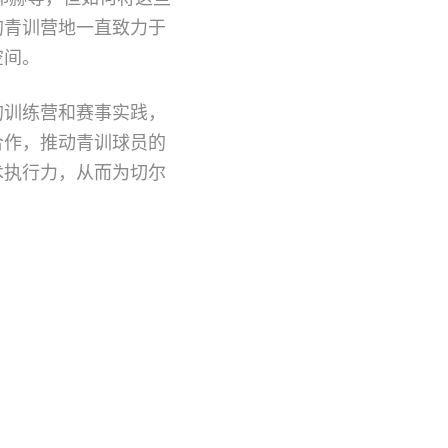
的青训营地一直致力于
空间。
的训练营和赛事实践，
合作，推动青训球员的
术执行力，从而为切尔