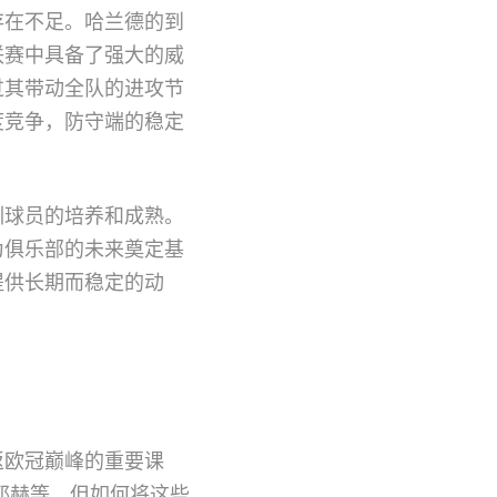
存在不足。哈兰德的到
联赛中具备了强大的威
过其带动全队的进攻节
度竞争，防守端的稳定
训球员的培养和成熟。
为俱乐部的未来奠定基
提供长期而稳定的动
返欧冠巅峰的重要课
耶赫等，但如何将这些