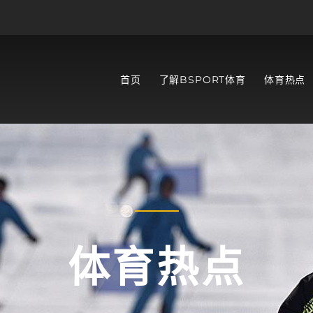
首页
了解BSPORT体育
体育热点
体育热点