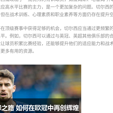
适应高水平比赛的主力，是一个更加复杂的问题。切尔西
，但在战术训练、心理素质和职业素养等方面仍存在提升
够在顶级赛事中获得足够的机会，切尔西应当通过更频繁
水平。例如，切尔西可以通过与英冠、英超其他俱乐部的
能让球员积累比赛经验，还能够提升他们的适应能力和战
供更多有用的资源。