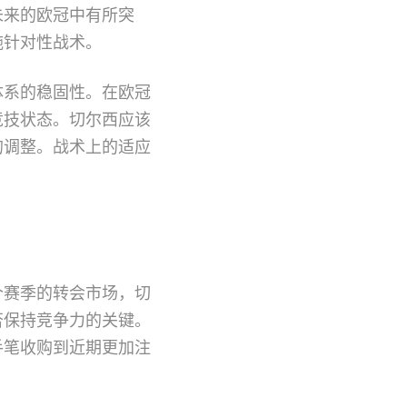
未来的欧冠中有所突
施针对性战术。
体系的稳固性。在欧冠
竞技状态。切尔西应该
的调整。战术上的适应
个赛季的转会市场，切
否保持竞争力的关键。
手笔收购到近期更加注