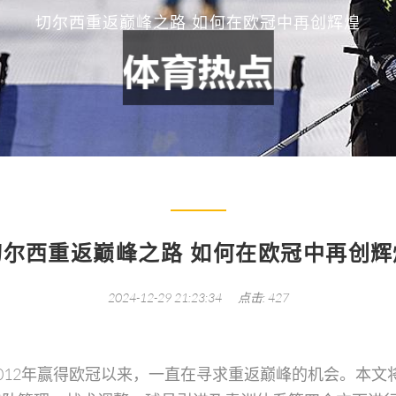
切尔西重返巅峰之路 如何在欧冠中再创辉煌
切尔西重返巅峰之路 如何在欧冠中再创辉
2024-12-29 21:23:34
点击: 427
012年赢得欧冠以来，一直在寻求重返巅峰的机会。本文