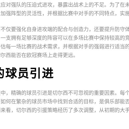
效应对强队的压迫式进攻，暴露出战术上的不足。为了在
步加强阵型的灵活性，并根据比赛中对手的不同特点，实
西不仅要强化自身进攻端的配合与创造力，还要提升防守
，一支拥有足够深度的阵容可以在多场比赛中保持较高的
评估每一场比赛的战术需求，并根据对手的强弱进行适当
切尔西能否在欧冠赛场上走得更远。
的球员引进
程中，精确的球员引进是切尔西不可忽视的重要因素。每
而如何在繁杂的球员市场中找到合适的目标，是俱乐部能
例来看，切尔西的引援策略经历了多次调整，从初期的大