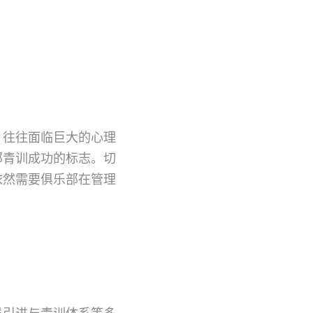
，往往面临巨大的心理
部青训成功的标志。切
依然需要俱乐部在管理
员引进与青训体系等多