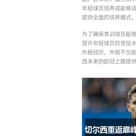
年轻球员培养成能够
提供全面的培养模式
为了确保青训球员能
提升年轻球员的竞技
外租经历。外租不仅
西未来的欧冠之路提