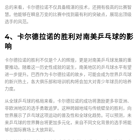
总的来看，卡尔德拉诺不仅具备精湛的技术，还拥有极高的比赛智
慧。他能够在瞬息万变的比赛中找到最有利的突破点，展现出顶级
选手的风范。
4、卡尔德拉诺的胜利对南美乒乓球的影
响
卡尔德拉诺的胜利不仅是个人的辉煌，更是对南美乒乓球发展的重
要推动。随着这一历史性成就的诞生，南美地区的乒乓球水平有望
进一步提升。巴西作为卡尔德拉诺的故乡，可能会成为世界乒乓球
的新兴热土，各大俱乐部和培训机构将会加大对青少年球员的培养
力度。
从全球乒乓球的格局来看，卡尔德拉诺的成功将激励更多非亚洲、
非欧洲地区的选手勇敢追梦。这种跨越地域与传统壁垒的胜利，向
世界展示了乒乓球这项运动的普及性和全球化趋势。可以预测，未
来乒乓球的世界舞台将更加多元化，来自不同文化背景的选手将能
够在国际赛场上大放异彩。