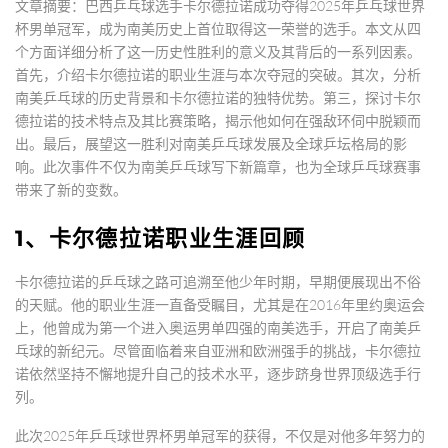
文章摘要：巴西乒乓球选手卡尔德拉诺成功夺得2025年乒乓球世界
杯男单冠军，成为南美历史上首位取得这一荣誉的选手。本文从四
个方面详细分析了这一历史性胜利的意义及其背后的一系列因素。
首先，介绍卡尔德拉诺的职业生涯与本次夺冠的突破。其次，分析
南美乒乓球的历史背景和卡尔德拉诺的独特优势。第三，探讨卡尔
德拉诺的技术特点及其比赛策略，揭示他如何在强敌环伺中脱颖而
出。最后，展望这一胜利对南美乒乓球发展及全球乒坛格局的影
响。此次事件不仅为南美乒乓球写下新篇章，也为全球乒乓球赛事
带来了新的变数。
1、卡尔德拉诺职业生涯回顾
卡尔德拉诺的乒乓球之路可追溯至他少年时期，早期便展现出不俗
的天赋。他的职业生涯一直备受瞩目，尤其是在2016年里约奥运会
上，他曾成为第一个进入奥运男单四强的南美选手，开启了南美乒
乓球的新纪元。尽管面临着来自亚洲和欧洲强手的挑战，卡尔德拉
诺依然坚持不懈地提升自己的技术水平，逐步跻身世界顶级选手行
列。
此次2025年乒乓球世界杯男单冠军的获得，不仅是对他多年努力的