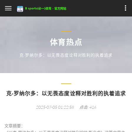
体育热点
克·罗纳尔多：以无畏态度诠释对胜利的执着追求
克·罗纳尔多：以无畏态度诠释对胜利的执着追求
2025-07-05 01:22:58
点击: 416
文章摘要：