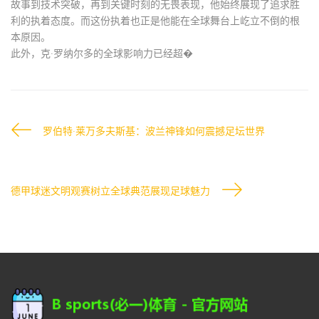
故事到技术突破，再到关键时刻的无畏表现，他始终展现了追求胜
利的执着态度。而这份执着也正是他能在全球舞台上屹立不倒的根
本原因。
此外，克·罗纳尔多的全球影响力已经超�
罗伯特·莱万多夫斯基：波兰神锋如何震撼足坛世界
德甲球迷文明观赛树立全球典范展现足球魅力