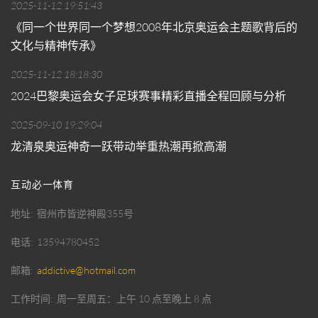
2025-11-12 19:51:43
《同一个世界同一个梦想2008年北京奥运会主题歌背后的
文化与精神传承》
2025-11-12 18:18:30
2024巴黎奥运会女子足球赛事精彩直播全程回顾与分析
2025-09-10 19:29:04
龙清泉奥运神奇一跃带动举重热潮再掀高潮
互动必一体育
地址
宿州市皆逆神殿355号
电话
13594780452
邮箱
addictive@hotmail.com
工作时间
周一至周五：上午 10 点至晚上 8 点