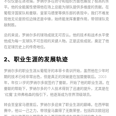
不仅仅是在进攻端，罗纳尔多在防守和组织方面也展现了极高的水
平。他的全能属性使得他在场上总能为球队提供多维度的贡献。在
葡萄牙国家队和曼联、皇家马德里等俱乐部的表现中，我们不难发
现他无论是担任边锋还是中锋，始终能发挥重要作用，带领球队克
敌制胜。
总的来说，罗纳尔多的球场成就无可否认。他的技术和战术水平使
他成为每一支球队不可忽视的关键人物。正是这些成就，奠定了他
在足球历史上的传奇地位。
2、职业生涯的发展轨迹
罗纳尔多的职业生涯从葡萄牙的本菲卡青训开始，虽然他在少年时
期的技术已经非常出色，但是真正的突破是在加盟曼联后。2003
年，年仅18岁的罗纳尔多就签约了曼联，开始了他的职业生涯。在
曼联的帮助下，罗纳尔多的个人技术得到了迅速的提升，尤其是在
“红魔”主帅弗格森的指引下，他逐渐成为世界顶级球员。
转会至皇家马德里后，罗纳尔多迎来了职业生涯的巅峰。在西甲联
赛中，他以一己之力，带领皇马赢得了无数荣誉，包括四次欧冠冠