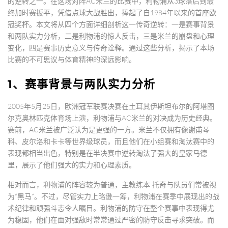
的逆转之一。在这场对阵AC米兰的比赛中，利物浦从3球落后到最
终加时赛扳平，凭借点球大战胜出，捧起了自1984年以来的首座欧
冠奖杯。本文将从四个方面详细剖析这一传奇逆转：一是赛事背景
和两队实力分析，二是利物浦的惊人反击，三是米兰的崩盘和心理
变化，四是赛事历史意义与传奇诠释。通过这些分析，揭示了本场
比赛的不可思议与体育精神的深远影响。
1、赛事背景与两队实力分析
2005年5月25日，欧洲冠军联赛决赛在土耳其伊斯坦布尔的阿塔图
尔克奥林匹克体育场上演，利物浦与AC米兰的对决成为历史经典。
赛前，AC米兰被广泛认为是更强的一方。米兰不仅拥有像谢甫琴
科、皮尔洛和卡卡等世界级球员，而且他们在小组赛和淘汰赛中的
表现都相当出色，特别是在半决赛中逆转淘汰了强大的皇家马德
里，展示了他们强大的实力和心理素质。
相对而言，利物浦的阵容较为普通，主教练本·托奇与队员们常被视
为“黑马”。不过，尽管实力上略逊一筹，利物浦在赛季中展现出的战
术纪律和顽强斗志令人瞩目。利物浦的防守在整个赛事中表现得尤
为稳固，他们在面对强敌时常常通过严密的防守反击寻求突破。而