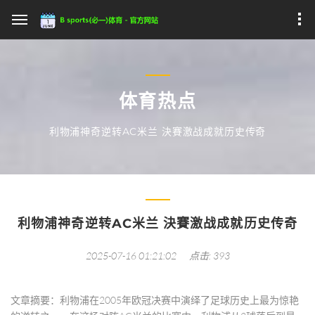
体育热点
利物浦神奇逆转AC米兰 決賽激战成就历史传奇
利物浦神奇逆转AC米兰 決賽激战成就历史传奇
2025-07-16 01:21:02
点击: 393
文章摘要：利物浦在2005年欧冠决赛中演绎了足球历史上最为惊艳