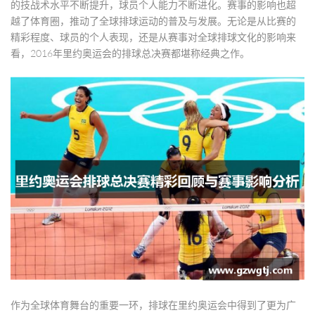
的技战术水平不断提升，球员个人能力不断进化。赛事的影响也超
越了体育圈，推动了全球排球运动的普及与发展。无论是从比赛的
精彩程度、球员的个人表现，还是从赛事对全球排球文化的影响来
看，2016年里约奥运会的排球总决赛都堪称经典之作。
作为全球体育舞台的重要一环，排球在里约奥运会中得到了更为广