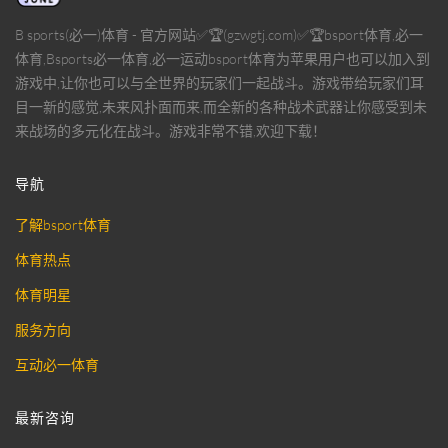
B sports(必一)体育 - 官方网站✅🏆(gzwgtj.com)✅🏆bsport体育,必一
体育,Bsports必一体育,必一运动bsport体育为苹果用户也可以加入到
游戏中,让你也可以与全世界的玩家们一起战斗。游戏带给玩家们耳
目一新的感觉,未来风扑面而来,而全新的各种战术武器让你感受到未
来战场的多元化在战斗。游戏非常不错,欢迎下载！
导航
了解bsport体育
体育热点
体育明星
服务方向
互动必一体育
最新咨询