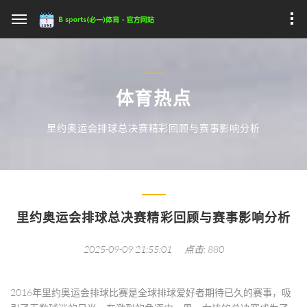
体育热点
里约奥运会排球总决赛精彩回顾与赛事影响分析
里约奥运会排球总决赛精彩回顾与赛事影响分析
2025-09-09 21:55:01
点击: 880
2016年里约奥运会排球比赛是全球排球爱好者期待已久的赛事，吸