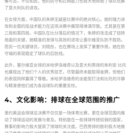
懈可击，不仅如此，他的防守和拦网能力也极大地帮助了球队化解
了意大利队的进攻。
在女排方面，中国队的朱婷无疑是比赛中的绝对核心。她的强力进
攻和全面的技战术能力在这场决赛中展现得淋漓尽致。尤其是在第
三局和第四局，中国队在比分落后的情况下，朱婷的攻击成了扭转
局面的关键，她精准的发球与高效的进攻让塞尔维亚队防不胜防。
而另一位关键球员，刘晓彤，也在赛场上发挥了重要作用，她在防
守端的表现稳定了球队的后防线。
此外，塞尔维亚女排的米哈伊洛维奇以及意大利男排的朱利安·比托
也展现出了他们个人的优秀技艺，尽管最终未能取得金牌，但他们
的表现同样赢得了尊敬。米哈伊洛维奇的全能型打法和比托的冷静
与精准使他们成为各自球队的重要支柱。
4、文化影响：排球在全球范围的推广
里约奥运会排球总决赛不仅仅是一场体育比赛，更在全球范围内推
动了排球运动的发展与普及。特别是在一些排球传统较弱的国家，
赛事的影响力极大提高了排球的关注度。巴西男排的胜利极大地推