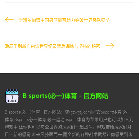
李凯尔加盟中国男篮能否助力突破世界强队壁垒
潘展乐刷新自由泳世界纪录背后训练与坚持的秘密
B sports(必一)体育 - 官方网站✅🏆(gzwgtj.com)✅🏆bsport体育,必一
体育,Bsports必一体育,必一运动bsport体育为苹果用户也可以加入到
游戏中,让你也可以与全世界的玩家们一起战斗。游戏带给玩家们耳
目一新的感觉,未来风扑面而来,而全新的各种战术武器让你感受到未