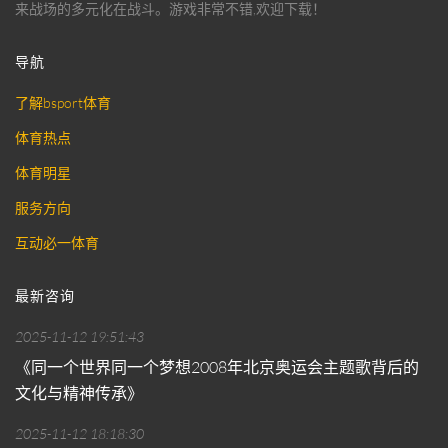
来战场的多元化在战斗。游戏非常不错,欢迎下载！
导航
了解bsport体育
体育热点
体育明星
服务方向
互动必一体育
最新咨询
2025-11-12 19:51:43
《同一个世界同一个梦想2008年北京奥运会主题歌背后的
文化与精神传承》
2025-11-12 18:18:30