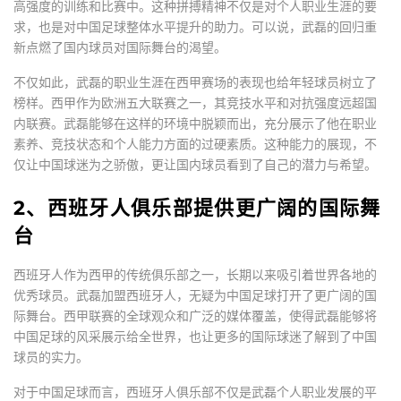
高强度的训练和比赛中。这种拼搏精神不仅是对个人职业生涯的要
求，也是对中国足球整体水平提升的助力。可以说，武磊的回归重
新点燃了国内球员对国际舞台的渴望。
不仅如此，武磊的职业生涯在西甲赛场的表现也给年轻球员树立了
榜样。西甲作为欧洲五大联赛之一，其竞技水平和对抗强度远超国
内联赛。武磊能够在这样的环境中脱颖而出，充分展示了他在职业
素养、竞技状态和个人能力方面的过硬素质。这种能力的展现，不
仅让中国球迷为之骄傲，更让国内球员看到了自己的潜力与希望。
2、西班牙人俱乐部提供更广阔的国际舞
台
西班牙人作为西甲的传统俱乐部之一，长期以来吸引着世界各地的
优秀球员。武磊加盟西班牙人，无疑为中国足球打开了更广阔的国
际舞台。西甲联赛的全球观众和广泛的媒体覆盖，使得武磊能够将
中国足球的风采展示给全世界，也让更多的国际球迷了解到了中国
球员的实力。
对于中国足球而言，西班牙人俱乐部不仅是武磊个人职业发展的平