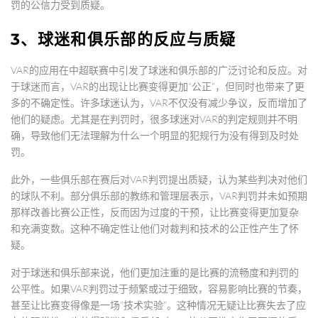
罚的公信力受到质疑。
3、球迷和俱乐部的反应与质疑
VAR的应用在中超联赛中引发了球迷和俱乐部的广泛讨论和反应。对
于球迷而言，VAR的出现让比赛变得更加“公正”，但同时也带来了更
多的不确定性。许多球迷认为，VAR不仅没有减少争议，反而增加了
他们的疑虑。尤其是在判罚时，很多球迷对VAR的判定规则并不明
确，导致他们无法理解为什么一个明显的犯规行为没有得到及时处
罚。
此外，一些俱乐部在赛后对VAR判罚提出质疑，认为某些判决对他们
的球队不利。部分俱乐部的教练和管理层表示，VAR判罚并未如预期
那样改善比赛公正性，反而因为过度的干预，让比赛变得更加复杂
和充满变数。这种不确定性让他们对裁判和技术的公正性产生了怀
疑。
对于球迷和俱乐部来说，他们更加注重的是比赛的流畅度和判罚的
公平性。如果VAR判罚过于频繁或过于细致，容易影响比赛的节奏，
甚至让比赛变得像是一场“技术实验”。这种情况无疑让比赛失去了应