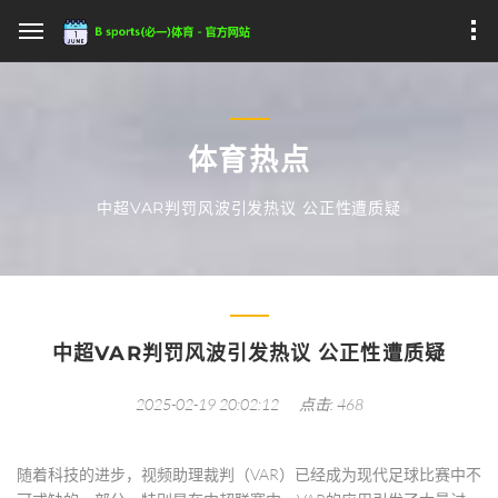
体育热点
中超VAR判罚风波引发热议 公正性遭质疑
中超VAR判罚风波引发热议 公正性遭质疑
2025-02-19 20:02:12
点击: 468
随着科技的进步，视频助理裁判（VAR）已经成为现代足球比赛中不