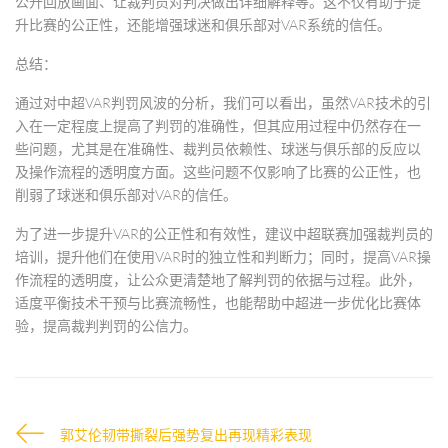
公开回放画面、让裁判员对判决做出详细解释等。这不仅有助于提
升比赛的公正性，还能增强球迷和俱乐部对VAR系统的信任。
总结：
通过对中超VAR判罚风波的分析，我们可以看出，虽然VAR技术的引
入在一定程度上提高了判罚的准确性，但其应用过程中仍然存在一
些问题，尤其是在准确性、裁判员依赖性、球迷与俱乐部的反应以
及操作流程的透明度方面。这些问题不仅影响了比赛的公正性，也
削弱了球迷和俱乐部对VAR的信任。
为了进一步提升VAR的公正性和有效性，建议中超联赛加强裁判员的
培训，提升他们在使用VAR时的独立性和判断力；同时，提高VAR操
作流程的透明度，让公众更清楚地了解判罚的依据与过程。此外，
适度平衡技术干预与比赛流畅性，也能帮助中超进一步优化比赛体
验，提高裁判判罚的公信力。
郭艾伦韧带撕裂后强势复出再现精彩表现