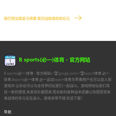
姆巴佩加盟皇马揭幕 银河战舰崛起新纪元
B sports(必一)体育 - 官方网站✅🏆(gzwgtj.com)✅🏆bsport体育,必一
体育,Bsports必一体育,必一运动bsport体育为苹果用户也可以加入到
游戏中,让你也可以与全世界的玩家们一起战斗。游戏带给玩家们耳
目一新的感觉,未来风扑面而来,而全新的各种战术武器让你感受到未
来战场的多元化在战斗。游戏非常不错,欢迎下载！
导航