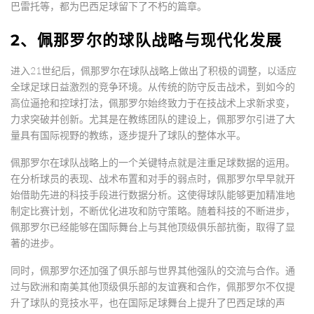
巴雷托等，都为巴西足球留下了不朽的篇章。
2、佩那罗尔的球队战略与现代化发展
进入21世纪后，佩那罗尔在球队战略上做出了积极的调整，以适应
全球足球日益激烈的竞争环境。从传统的防守反击战术，到如今的
高位逼抢和控球打法，佩那罗尔始终致力于在技战术上求新求变，
力求突破并创新。尤其是在教练团队的建设上，佩那罗尔引进了大
量具有国际视野的教练，逐步提升了球队的整体水平。
佩那罗尔在球队战略上的一个关键特点就是注重足球数据的运用。
在分析球员的表现、战术布置和对手的弱点时，佩那罗尔早早就开
始借助先进的科技手段进行数据分析。这使得球队能够更加精准地
制定比赛计划，不断优化进攻和防守策略。随着科技的不断进步，
佩那罗尔已经能够在国际舞台上与其他顶级俱乐部抗衡，取得了显
著的进步。
同时，佩那罗尔还加强了俱乐部与世界其他强队的交流与合作。通
过与欧洲和南美其他顶级俱乐部的友谊赛和合作，佩那罗尔不仅提
升了球队的竞技水平，也在国际足球舞台上提升了巴西足球的声