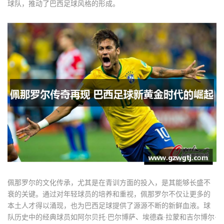
球队，推动了巴西足球风格的形成。
佩那罗尔的文化传承，尤其是在青训方面的投入，是其能够长盛不
衰的关键。通过对年轻球员的培养和重视，佩那罗尔不仅让更多的
本土人才得以涌现，也为巴西足球提供了源源不断的新鲜血液。球
队历史中的经典球员如阿尔贝托·巴尔博萨、埃德森·拉蒙和吉尔博尔·