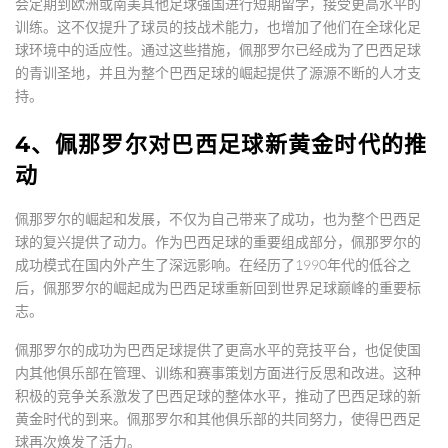
会定期到欧洲或南美其他足球强国进行短期留学，接受更高水平的
训练。这不仅提升了球员的技战术能力，也增加了他们在全球化足
球环境中的适应性。通过这些措施，佩那罗尔已经成为了巴西足球
的青训圣地，并且为整个巴西足球的崛起提供了源源不断的人才支
持。
4、佩那罗尔对巴西足球新黄金时代的推
动
佩那罗尔的崛起和发展，不仅为自己带来了成功，也为整个巴西足
球的复兴提供了动力。作为巴西足球的重要组成部分，佩那罗尔的
成功模式在国内外产生了深远影响。在经历了1990年代的低谷之
后，佩那罗尔的崛起成为巴西足球重新回到世界足球巅峰的重要标
志。
佩那罗尔的成功为巴西足球提供了更高水平的竞技平台，也促使国
内其他俱乐部在管理、训练和赛事策划方面进行反思和改进。这种
积极的竞争关系激发了巴西足球的整体水平，推动了巴西足球的新
黄金时代的到来。佩那罗尔和其他俱乐部的共同努力，使得巴西足
球再次焕发了活力。