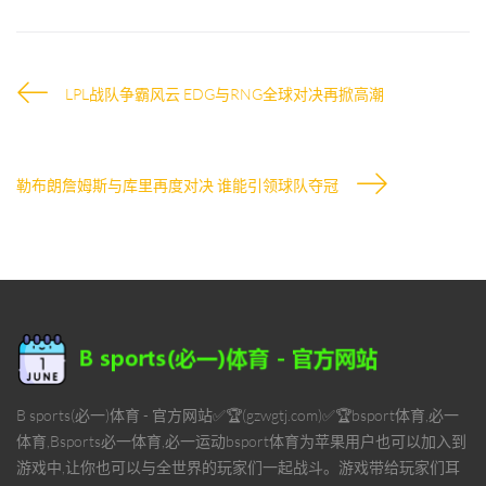
LPL战队争霸风云 EDG与RNG全球对决再掀高潮
勒布朗詹姆斯与库里再度对决 谁能引领球队夺冠
B sports(必一)体育 - 官方网站✅🏆(gzwgtj.com)✅🏆bsport体育,必一
体育,Bsports必一体育,必一运动bsport体育为苹果用户也可以加入到
游戏中,让你也可以与全世界的玩家们一起战斗。游戏带给玩家们耳