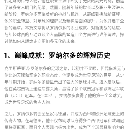
代足球的传奇人物，他在职业生涯中经历了无数的高光时刻，创造
了诸多令人瞩目的纪录。然而，随着年龄的增长以及职业生涯进入
新阶段，罗纳尔多面临着新的挑战与机遇。从巅峰到挑战新征程，
他的职业转型、对足球的理解以及精神层面的提升，为他开启了全
新的篇章。本篇文章将从罗纳尔多的职业成就、对新挑战的适应、
与年轻球员的互动以及个人品牌的塑造四个方面进行详细阐述，探
讨他如何从辉煌走向更加多元化的未来。
1、巅峰成就：罗纳尔多的辉煌历史
克里斯蒂亚诺·罗纳尔多的足球之路，起初并不显眼，但凭借着无与
伦比的天赋和坚定的职业态度，他逐步成为世界足球的巨星。从少
年时期开始，罗纳尔多便显示出了强大的足球才华。进入曼联后，
他在英超赛场上迅速崭露头角，赢得了多个联赛冠军和欧洲冠军联
赛（UCL）冠军。在2008年，罗纳尔多赢得了他的第一个金球奖，
成为世界足坛的焦点人物。
之后，罗纳尔多转会至皇家马德里，并成为西甲和欧洲足球史上的
传奇人物。在马德里，他不仅帮助球队夺得多个西甲冠军和欧洲冠
军联赛冠军，而且个人表现也极为出色，成为了全球最具影响力的