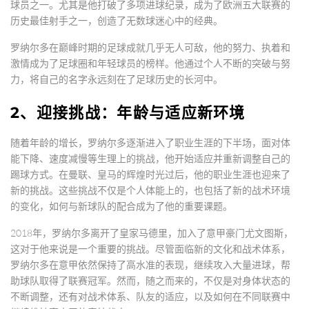
球员之一。尤其是他打破了多项进球纪录，成为了欧洲五大联赛的
历史最佳射手之一，创造了无数球迷心中的经典。
罗纳尔多在巅峰时期的足球成就几乎无人可敌，他的努力、执着和
激情成为了足球圈和年轻球员的榜样。他通过个人不断的突破与努
力，将自己的名字永远刻在了足球历史的长河中。
2、迎接挑战：年龄与适应新环境
随着年龄的增长，罗纳尔多逐渐进入了职业生涯的下半场，面对体
能下降、速度减慢等生理上的挑战，他开始适应并重新调整自己的
踢球方式。在曼联、皇马的辉煌时光过后，他的职业生涯也迎来了
新的挑战。这些挑战不仅是个人体能上的，也包括了新的战术环境
的变化，如何与新球队的配合成为了他的重要课题。
2018年，罗纳尔多离开了皇家马德里，加入了意甲豪门尤文图斯，
这对于他来说是一个重要的挑战。尽管面临新的文化和战术体系，
罗纳尔多在意甲依然保持了高水准的表现，继续攻入大量进球，帮
助球队取得了联赛冠军。然而，随之而来的，不仅是对身体状态的
不断调整，还有对战术体系、队友的适应，以及如何在不同联赛中