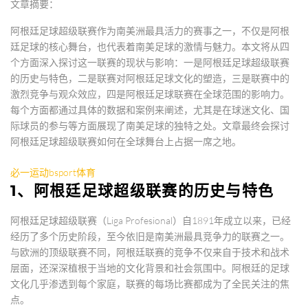
文章摘要：
阿根廷足球超级联赛作为南美洲最具活力的赛事之一，不仅是阿根
廷足球的核心舞台，也代表着南美足球的激情与魅力。本文将从四
个方面深入探讨这一联赛的现状与影响：一是阿根廷足球超级联赛
的历史与特色，二是联赛对阿根廷足球文化的塑造，三是联赛中的
激烈竞争与观众效应，四是阿根廷足球联赛在全球范围的影响力。
每个方面都通过具体的数据和案例来阐述，尤其是在球迷文化、国
际球员的参与等方面展现了南美足球的独特之处。文章最终会探讨
阿根廷足球超级联赛如何在全球舞台上占据一席之地。
必一运动bsport体育
1、阿根廷足球超级联赛的历史与特色
阿根廷足球超级联赛（Liga Profesional）自1891年成立以来，已经
经历了多个历史阶段，至今依旧是南美洲最具竞争力的联赛之一。
与欧洲的顶级联赛不同，阿根廷联赛的竞争不仅来自于技术和战术
层面，还深深植根于当地的文化背景和社会氛围中。阿根廷的足球
文化几乎渗透到每个家庭，联赛的每场比赛都成为了全民关注的焦
点。