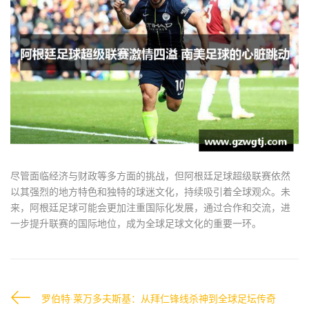
尽管面临经济与财政等多方面的挑战，但阿根廷足球超级联赛依然
以其强烈的地方特色和独特的球迷文化，持续吸引着全球观众。未
来，阿根廷足球可能会更加注重国际化发展，通过合作和交流，进
一步提升联赛的国际地位，成为全球足球文化的重要一环。
罗伯特·莱万多夫斯基：从拜仁锋线杀神到全球足坛传奇