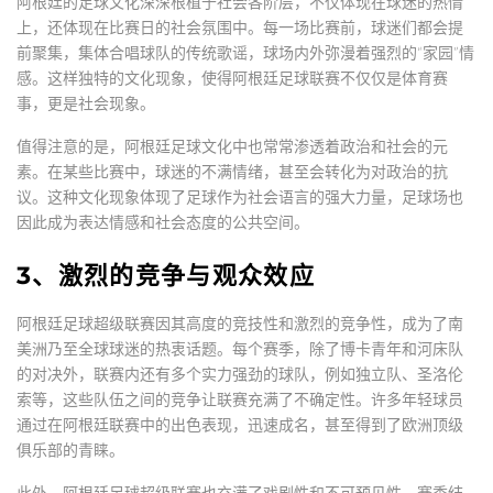
阿根廷的足球文化深深根植于社会各阶层，不仅体现在球迷的热情
上，还体现在比赛日的社会氛围中。每一场比赛前，球迷们都会提
前聚集，集体合唱球队的传统歌谣，球场内外弥漫着强烈的“家园”情
感。这样独特的文化现象，使得阿根廷足球联赛不仅仅是体育赛
事，更是社会现象。
值得注意的是，阿根廷足球文化中也常常渗透着政治和社会的元
素。在某些比赛中，球迷的不满情绪，甚至会转化为对政治的抗
议。这种文化现象体现了足球作为社会语言的强大力量，足球场也
因此成为表达情感和社会态度的公共空间。
3、激烈的竞争与观众效应
阿根廷足球超级联赛因其高度的竞技性和激烈的竞争性，成为了南
美洲乃至全球球迷的热衷话题。每个赛季，除了博卡青年和河床队
的对决外，联赛内还有多个实力强劲的球队，例如独立队、圣洛伦
索等，这些队伍之间的竞争让联赛充满了不确定性。许多年轻球员
通过在阿根廷联赛中的出色表现，迅速成名，甚至得到了欧洲顶级
俱乐部的青睐。
此外，阿根廷足球超级联赛也充满了戏剧性和不可预见性，赛季结