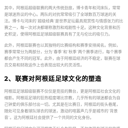
其中，阿根廷超级联赛的两大传统劲旅，博卡青年和河床队，常常
是球迷热议的中心。两队的对抗常常吸引了全球数百万球迷的关
注。博卡与河床的“超级经典”是世界足坛最具观赏性与情感张力的比
赛之一，每一次对决都堪称激烈和戏剧性十足。这种文化背景和历
史积淀，使得阿根廷足球超级联赛具有了无与伦比的吸引力。
此外，阿根廷联赛也以其独特的比赛结构和赛季安排闻名。例如，
赛季常常分为两部分，分为“春季”和“秋季”两个赛季进行，每个赛季
都会产生不同的冠军。此外，由于阿根廷经济的不稳定，联赛在球
员交易和财政运作上也表现出较大的灵活性。
2、联赛对阿根廷足球文化的塑造
阿根廷足球超级联赛不仅仅是竞技的舞台，更是阿根廷社会文化的
缩影。阿根廷足球的狂热程度堪比宗教，几乎所有的球迷都会为自
己钟爱的俱乐部付出一切。尤其是在比赛日，阿根廷的街头巷尾，
随处可见身着球队球衣的球迷，激动的喧嚣声几乎是城市的“背景
音”。这为阿根廷社会提供了一个共同的文化身份。