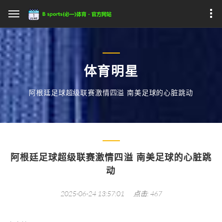
体育明星
阿根廷足球超级联赛激情四溢 南美足球的心脏跳动
阿根廷足球超级联赛激情四溢 南美足球的心脏跳
动
2025-06-24 13:57:01
点击: 467