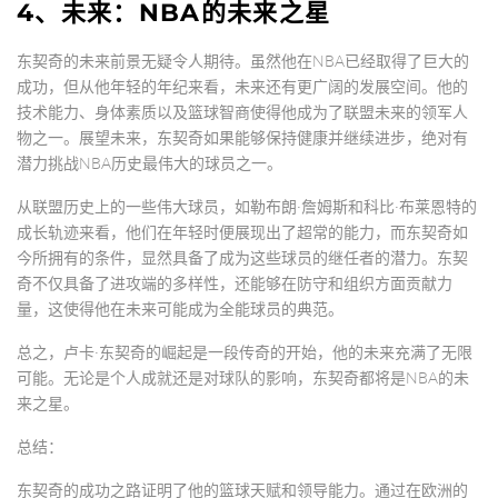
4、未来：NBA的未来之星
东契奇的未来前景无疑令人期待。虽然他在NBA已经取得了巨大的
成功，但从他年轻的年纪来看，未来还有更广阔的发展空间。他的
技术能力、身体素质以及篮球智商使得他成为了联盟未来的领军人
物之一。展望未来，东契奇如果能够保持健康并继续进步，绝对有
潜力挑战NBA历史最伟大的球员之一。
从联盟历史上的一些伟大球员，如勒布朗·詹姆斯和科比·布莱恩特的
成长轨迹来看，他们在年轻时便展现出了超常的能力，而东契奇如
今所拥有的条件，显然具备了成为这些球员的继任者的潜力。东契
奇不仅具备了进攻端的多样性，还能够在防守和组织方面贡献力
量，这使得他在未来可能成为全能球员的典范。
总之，卢卡·东契奇的崛起是一段传奇的开始，他的未来充满了无限
可能。无论是个人成就还是对球队的影响，东契奇都将是NBA的未
来之星。
总结：
东契奇的成功之路证明了他的篮球天赋和领导能力。通过在欧洲的