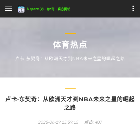
体育热点
卢卡·东契奇：从欧洲天才到NBA未来之星的崛起之路
卢卡·东契奇：从欧洲天才到NBA未来之星的崛起
之路
2025-06-19 15:59:15
点击: 407