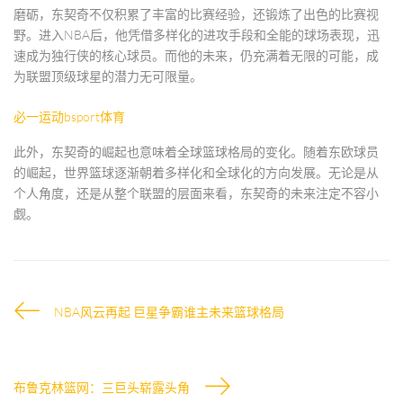
磨砺，东契奇不仅积累了丰富的比赛经验，还锻炼了出色的比赛视
野。进入NBA后，他凭借多样化的进攻手段和全能的球场表现，迅
速成为独行侠的核心球员。而他的未来，仍充满着无限的可能，成
为联盟顶级球星的潜力无可限量。
必一运动bsport体育
此外，东契奇的崛起也意味着全球篮球格局的变化。随着东欧球员
的崛起，世界篮球逐渐朝着多样化和全球化的方向发展。无论是从
个人角度，还是从整个联盟的层面来看，东契奇的未来注定不容小
觑。
NBA风云再起 巨星争霸谁主未来篮球格局
布鲁克林篮网：三巨头崭露头角