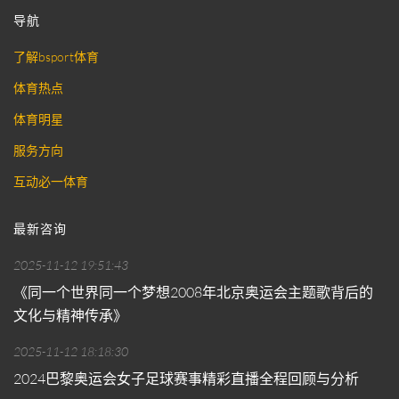
导航
了解bsport体育
体育热点
体育明星
服务方向
互动必一体育
最新咨询
2025-11-12 19:51:43
《同一个世界同一个梦想2008年北京奥运会主题歌背后的
文化与精神传承》
2025-11-12 18:18:30
2024巴黎奥运会女子足球赛事精彩直播全程回顾与分析